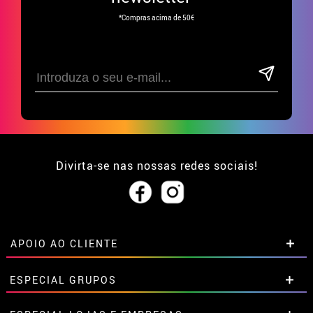
*Compras acima de 50€
Divirta-se nas nossas redes sociais!
APOIO AO CLIENTE
• Sobre nós
ESPECIAL GRUPOS
• Condições de venda
• Aviso legal
e
Privacidade