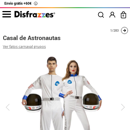
Envio grátis +60€
i
0
início
Fatos
Disfarces para casais
Casal de Astronautas
1/283
Casal de Astronautas
Ver fatos carnaval grupos