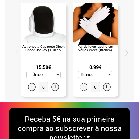
Astronauta Capacete Disck
Par de luvas adulto em
Capacet
Space Jockey (T.Único)
várias cores (Branco)
15.50€
0.99€
-
+
-
+
-
Receba
5€ na sua primeira
compra ao subscrever à nossa
newsletter *