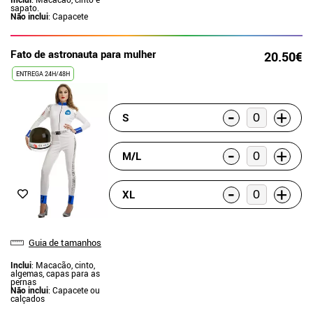
sapato.
Não inclui
: Capacete
Fato de astronauta para mulher
20.50€
ENTREGA 24H/48H
-
+
S
-
+
M/L
-
+
XL
Guia de tamanhos
Inclui
: Macacão, cinto,
algemas, capas para as
pernas
Não inclui
: Capacete ou
calçados