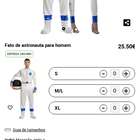
Fato de astronauta para homem
25.50€
ENTREGA 24H/48H
-
+
S
-
+
M/L
-
+
XL
Guia de tamanhos
Inclui
: Macacão, cinto e