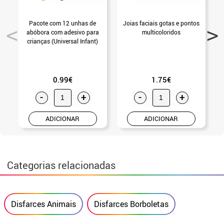
Pacote com 12 unhas de
Joias faciais gotas e pontos
P
abóbora com adesivo para
multicoloridos
crianças (Universal Infant)
0.99€
1.75€
-
+
-
+
ADICIONAR
ADICIONAR
Categorias relacionadas
Disfarces Animais
Disfarces Borboletas