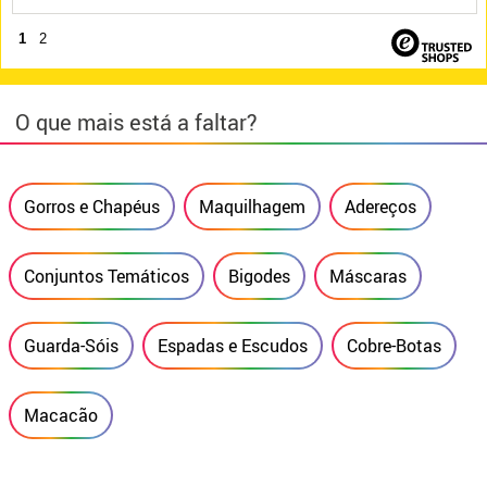
1
2
O que mais está a faltar?
Gorros e Chapéus
Maquilhagem
Adereços
Conjuntos Temáticos
Bigodes
Máscaras
Guarda-Sóis
Espadas e Escudos
Cobre-Botas
Macacão