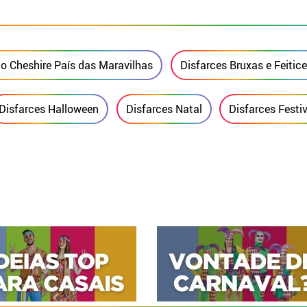
to Cheshire País das Maravilhas
Disfarces Bruxas e Feitice
Disfarces Halloween
Disfarces Natal
Disfarces Festi