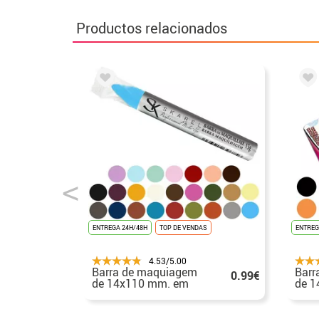
Productos relacionados
ENTREGA 24H/48H
TOP DE VENDAS
ENTREG
4.53/5.00
Barra de maquiagem
Barr
0.99€
de 14x110 mm. em
de 
várias cores
vári