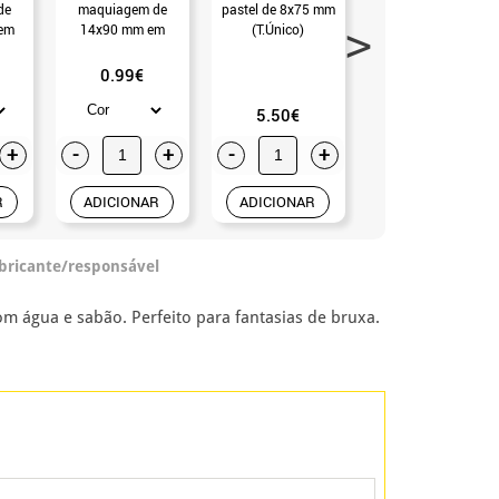
de
maquiagem de
pastel de 8x75 mm
maquiagem 8x75
em
14x90 mm em
(T.Único)
mm em várias
s
várias cores
cores. (Bege)
0.99€
5.50€
0.99€
+
-
+
-
+
-
+
R
ADICIONAR
ADICIONAR
ADICIONAR
abricante/responsável
 água e sabão. Perfeito para fantasias de bruxa.