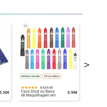
ENTREGA 24H/48H
TOP DE VENDAS
ENTREGA 24H/48
4.53/5.00
Face Stick ou Barra
Barra de 
5.50€
0.99€
de Maquilhagem em
8x75 mm e
várias cores
cores.