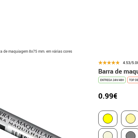
ra de maquiagem 8x75 mm. em várias cores
4.53/5.0
Barra de maq
ENTREGA 24H/48H
TOP D
0.99€