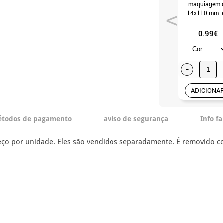
maquiagem 
14x110 mm. 
várias core
0.99€
-
ADICIONA
todos de pagamento
aviso de segurança
Info f
o por unidade. Eles são vendidos separadamente. É removido com