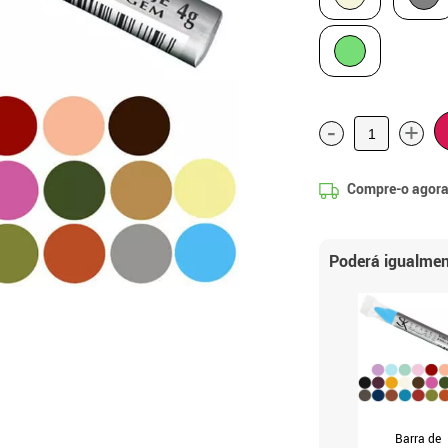
-
+
Compre-o agora
Poderá igualmen
Barra de