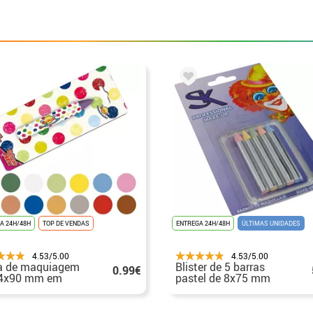
A 24H/48H
TOP DE VENDAS
ENTREGA 24H/48H
ÚLTIMAS UNIDADES
4.53/5.00
4.53/5.00
a de maquiagem
Blister de 5 barras
0.99€
14x90 mm em
pastel de 8x75 mm
as cores