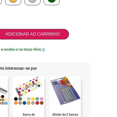
ADICIONAR AO CARRINHO
 e
receba-o na
terça-feira
i
te interessar-se por
Barra de
Blister de 5 barras
Barra de