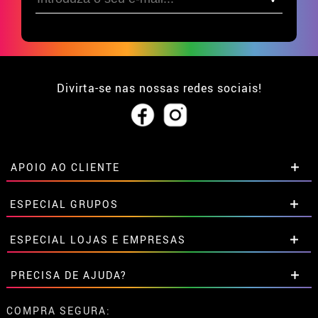
Divirta-se nas nossas redes sociais!
APOIO AO CLIENTE
• Sobre nós
ESPECIAL GRUPOS
• Condições de venda
• Aviso legal
e
Privacidade
Descontos especiais para grupos.
ESPECIAL LOJAS E EMPRESAS
• Atendimento ao cliente
Entre em contato connosco aqui
• Utilização de cookies
Descontos especiais para grupos.
PRECISA DE AJUDA?
•
Configuração de cookies
Entre em contato connosco aqui
Ainda não colocei a minha ordem
COMPRA SEGURA: