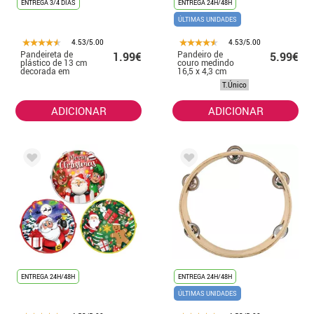
ENTREGA 3/4 DIAS
ENTREGA 24H/48H
ÚLTIMAS UNIDADES
4.53/5.00
4.53/5.00
Pandeireta de
Pandeiro de
1.99€
5.99€
plástico de 13 cm
couro medindo
decorada em
16,5 x 4,3 cm
vários modelos
T.Único
ADICIONAR
ADICIONAR
ENTREGA 24H/48H
ENTREGA 24H/48H
ÚLTIMAS UNIDADES