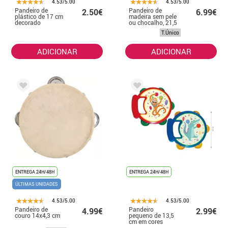
4.53/5.00
4.53/5.00
Pandeiro de
Pandeiro de
2.50€
6.99€
plástico de 17 cm
madeira sem pele
decorado
ou chocalho, 21,5
modelos sortidos
x 4 cm
T.Único
ADICIONAR
ADICIONAR
ENTREGA 24H/48H
ENTREGA 24H/48H
ÚLTIMAS UNIDADES
4.53/5.00
4.53/5.00
Pandeiro de
Pandeiro
4.99€
2.99€
couro 14x4,3 cm
pequeno de 13,5
cm em cores
sortidas