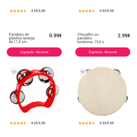
4.53/5.00
4.53/5.00
Pandeiro de
Chocalho ou
0.99€
2.99€
plástico laranja
pandeiro
de 11,5 cm
luminoso, 15,5 x
10 x 3,2 cm, cores
sortidas
Esgotado - Me avise
Esgotado - Me avise
4.53/5.00
4.53/5.00