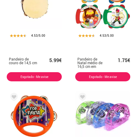
4.53/5.00
4.53/5.00
Pandeiro de
Pandeiro de
5.99€
1.75€
couro de 14,5 cm
Natal médio de
16,5 cm em
modelos
variados
Esgotado - Me avise
Esgotado - Me avise