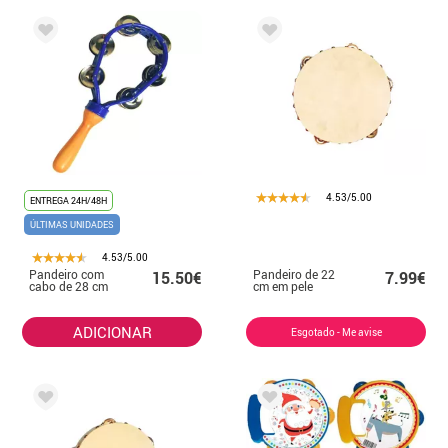
4.53/5.00
ENTREGA 24H/48H
ÚLTIMAS UNIDADES
4.53/5.00
Pandeiro com
Pandeiro de 22
15.50€
7.99€
cabo de 28 cm
cm em pele
ADICIONAR
Esgotado - Me avise