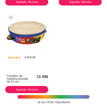
Esgotado - Me avise
Esgotado - Me avise
4.53/5.00
Pandeiro de
10.99€
madeira pintada
de 23 cm
Esgotado - Me avise
Já viu
19
de 19 produtos