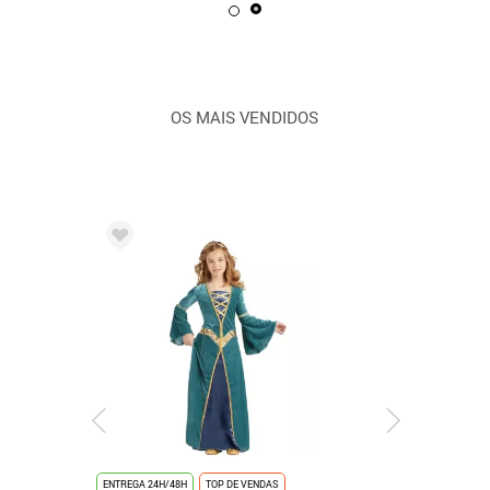
OS MAIS VENDIDOS
ENTREGA 24H/48H
TOP DE VENDAS
ENTREGA 3/4