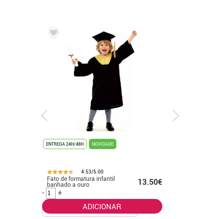
ENTREGA 24H/48H
NOVIDADE
ENTREGA 24
4.53/5.00
Fato de formatura infantil
Fato de 
.99€
13.50€
banhado a ouro
para adul
-
+
-
+
ADICIONAR