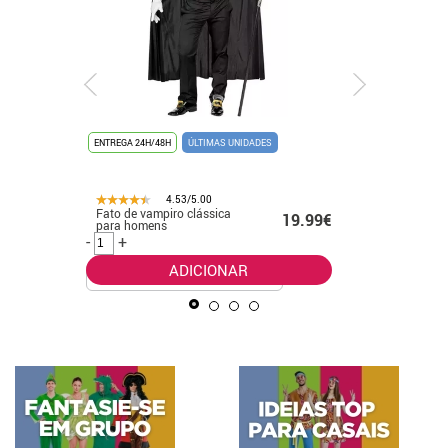
ENTREGA 24H/48H
ÚLTIMAS UNIDADES
ENTREGA 24
4.53/5.00
Fato de vampiro clássica
Fato de p
.50€
19.99€
para homens
menino
-
+
-
+
ADICIONAR