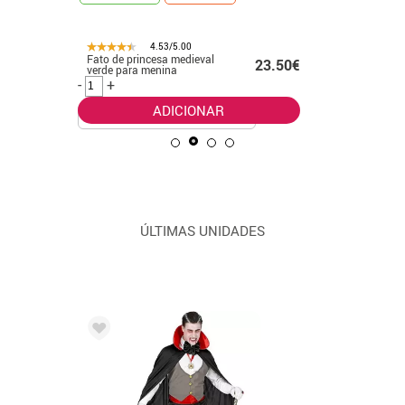
4.53/5.00
Fato de princesa medieval
Fato de M
.99€
23.50€
verde para menina
mulher
-
+
-
+
ADICIONAR
ÚLTIMAS UNIDADES