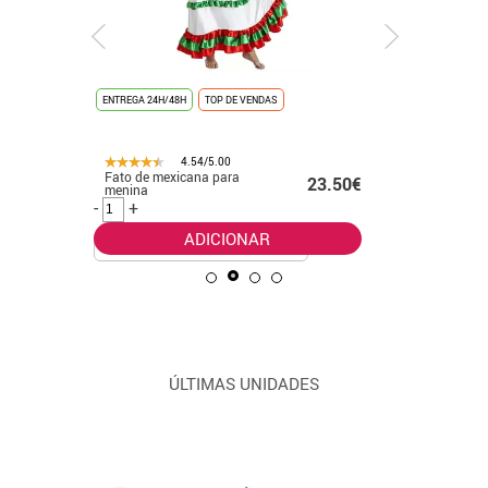
ENTREGA 24H/48H
TOP DE VENDAS
ENTREGA 24
4.54/5.00
Fato de mexicana para
Fato clás
.99€
23.50€
menina
Pop dour
meninas
-
+
-
+
ADICIONAR
ÚLTIMAS UNIDADES