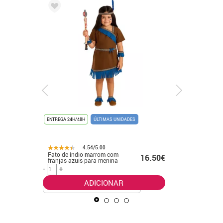
ENTREGA 24H/48H
ÚLTIMAS UNIDADES
ENTREGA 24
4.54/5.00
Fato de índio marrom com
Fato bás
.50€
16.50€
franjas azuis para menina
para cria
-
+
-
+
ADICIONAR