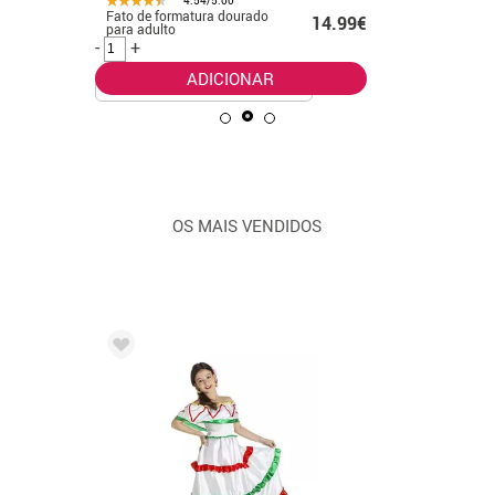
Fato de formatura dourado
Fato bran
.50€
14.99€
para adulto
K-Pop pa
-
+
-
+
ADICIONAR
OS MAIS VENDIDOS