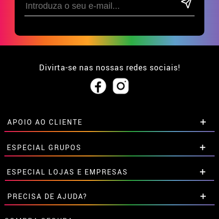
Divirta-se nas nossas redes sociais!
APOIO AO CLIENTE
• Sobre nós
ESPECIAL GRUPOS
• Condições de venda
• Aviso legal
e
Privacidade
Descontos especiais para grupos.
ESPECIAL LOJAS E EMPRESAS
• Atendimento ao cliente
Entre em contato connosco aqui
• Utilização de cookies
Descontos especiais para grupos.
PRECISA DE AJUDA?
•
Configuração de cookies
Entre em contato connosco aqui