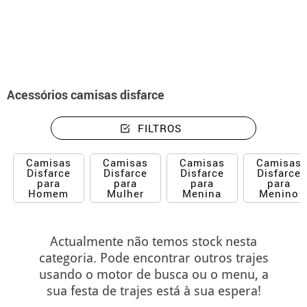
início
Acessórios
Camisolas para disfarce
Acessórios camisas disfarce
FILTROS
Camisas
Camisas
Camisas
Camisas
Disfarce
Disfarce
Disfarce
Disfarce
para
para
para
para
Homem
Mulher
Menina
Menino
Actualmente não temos stock nesta
categoria. Pode encontrar outros trajes
usando o motor de busca ou o menu, a
sua festa de trajes está à sua espera!