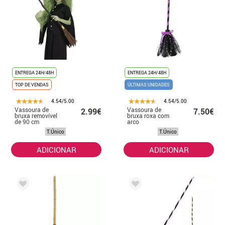
ENTREGA 24H/48H
ENTREGA 24H/48H
TOP DE VENDAS
ÚLTIMAS UNIDADES
4.54/5.00
4.54/5.00
Vassoura de
Vassoura de
2.99€
7.50€
bruxa removível
bruxa roxa com
de 90 cm
arco
T.Único
T.Único
ADICIONAR
ADICIONAR