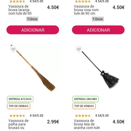
4.54/5.00
4.54/5.00
Vassoura de
Vassoura de
4.50€
4.50€
bruxa laranja
bruxa roxa com
com tule de 90
tule de 90 cm
cm
T.Único
T.Único
ADICIONAR
ADICIONAR
ENTREGA 4/5 DIAS
ENTREGA 24H/48H
TOP DE VENDAS
TOP DE VENDAS
4.54/5.00
4.54/5.00
Vassoura de
Vassoura de
2.99€
4.50€
palha para
bruxa teia de
bruxas ou
aranha com tule