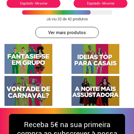
Esgotado - Me avise
Esgotado - Me avise
Já viu
32
de 42 produtos
Ver mais produtos
Receba
5€ na sua primeira
compra ao subscrever à nossa