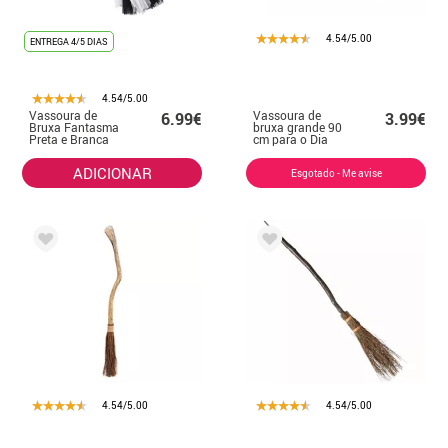
4.54/5.00
ENTREGA 4/5 DIAS
4.54/5.00
Vassoura de
Vassoura de
6.99€
3.99€
Bruxa Fantasma
bruxa grande 90
Preta e Branca
cm para o Dia
das Bruxas
ADICIONAR
Esgotado - Me avise
4.54/5.00
4.54/5.00