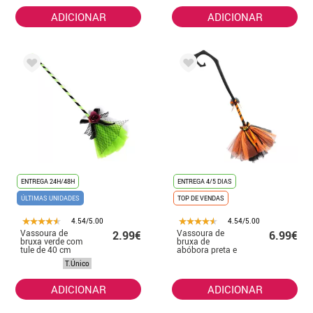
ADICIONAR
ADICIONAR
ENTREGA 24H/48H
ENTREGA 4/5 DIAS
ÚLTIMAS UNIDADES
TOP DE VENDAS
4.54/5.00
4.54/5.00
Vassoura de
Vassoura de
2.99€
6.99€
bruxa verde com
bruxa de
tule de 40 cm
abóbora preta e
laranja 80 cm
T.Único
ADICIONAR
ADICIONAR