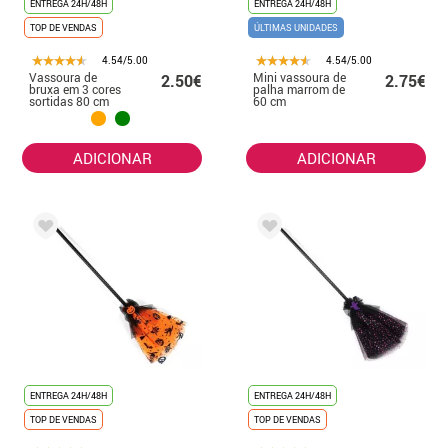
ENTREGA 24H/48H
ENTREGA 24H/48H
TOP DE VENDAS
ÚLTIMAS UNIDADES
4.54/5.00
4.54/5.00
Vassoura de
Mini vassoura de
2.50€
2.75€
bruxa em 3 cores
palha marrom de
sortidas 80 cm
60 cm
ADICIONAR
ADICIONAR
ENTREGA 24H/48H
ENTREGA 24H/48H
TOP DE VENDAS
TOP DE VENDAS