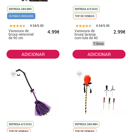
ENTREGA 24H/48H
ENTREGA 4/5 DIAS
ÚLTIMAS UNIDADES
TOP DE VENDAS
4.54/5.00
4.54/5.00
Vassoura de
Vassoura de
4.99€
2.99€
bruxa removível
bruxa laranja
de 90 cm
com tule de 40
cm
T.Único
ADICIONAR
ADICIONAR
ENTREGA 4/5 DIAS
ENTREGA 24H/48H
TOP DE VENDAS
TOP DE VENDAS