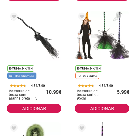
ENTREGA 24H/48H
ENTREGA 24H/48H
ÚLTIMAS UNIDADES
TOP DE VENDAS
4.54/5.00
4.54/5.00
Vassoura de
Vassoura de
10.99€
5.99€
bruxa com
bruxa sortida
aranha preta 115
95cm
cm
ADICIONAR
ADICIONAR