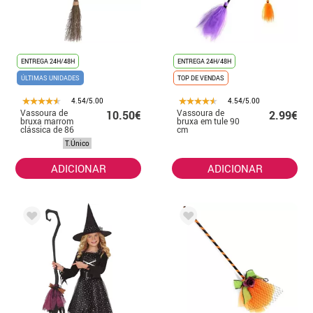
ENTREGA 24H/48H
ENTREGA 24H/48H
ÚLTIMAS UNIDADES
TOP DE VENDAS
4.54/5.00
4.54/5.00
Vassoura de
Vassoura de
10.50€
2.99€
bruxa marrom
bruxa em tule 90
clássica de 86
cm
cm
T.Único
ADICIONAR
ADICIONAR