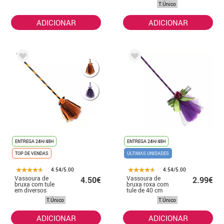
feiticeiros 90 cm
de 90 cm
T.Único
ADICIONAR
ADICIONAR
ENTREGA 24H/48H
ENTREGA 24H/48H
TOP DE VENDAS
ÚLTIMAS UNIDADES
4.54/5.00
4.54/5.00
Vassoura de
Vassoura de
4.50€
2.99€
bruxa com tule
bruxa roxa com
em diversos
tule de 40 cm
modelos de 90
T.Único
T.Único
cm
ADICIONAR
ADICIONAR