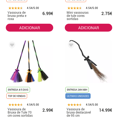
4.54/5.00
4.54/5.00
Vassoura de
Mini vassouras
6.99€
2.75€
bruxa preta e
de tule cores
roxa
sortidas
ADICIONAR
ADICIONAR
ENTREGA 4/5 DIAS
ENTREGA 24H/48H
TOP DE VENDAS
ÚLTIMAS UNIDADES
4.54/5.00
4.54/5.00
Vassoura de
Vassoura de
2.99€
14.99€
Bruxa de Tule 70
bruxa destacável
cm cores sortidas
de 95 cm