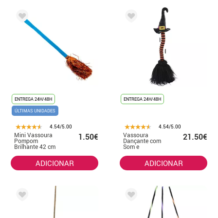
ENTREGA 24H/48H
ENTREGA 24H/48H
ÚLTIMAS UNIDADES
4.54/5.00
4.54/5.00
Mini Vassoura
Vassoura
1.50€
21.50€
Pompom
Dançante com
Brilhante 42 cm
Som e
Movimento
10x10x43
ADICIONAR
ADICIONAR