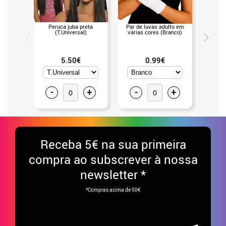
Peruca juba preta
Par de luvas adulto em
Máscara 
(T.Universal)
várias cores (Branco)
herói v
5.50€
0.99€
-
+
-
+
-
Receba
5€ na sua primeira
compra ao subscrever à nossa
newsletter *
*Compras acima de 50€