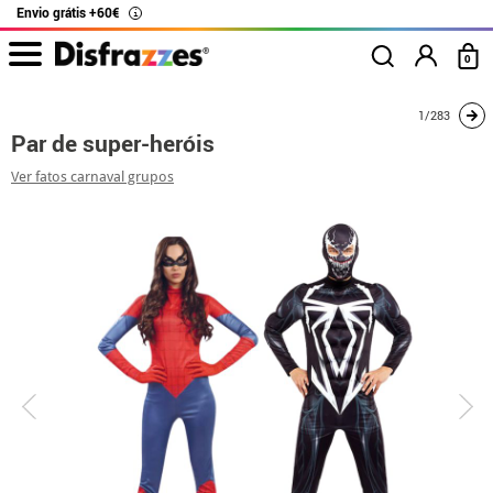
Envio grátis +60€
i
0
início
Fatos
Disfarces para casais
Homem aranha
Par de super-heróis
1/283
Par de super-heróis
Ver fatos carnaval grupos