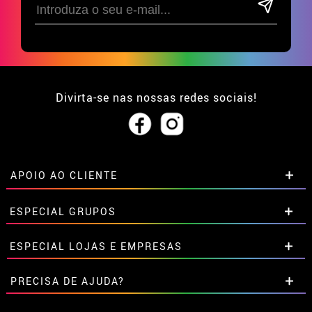
Divirta-se nas nossas redes sociais!
APOIO AO CLIENTE
• Sobre nós
ESPECIAL GRUPOS
• Condições de venda
• Aviso legal
e
Privacidade
Descontos especiais para grupos.
ESPECIAL LOJAS E EMPRESAS
• Atendimento ao cliente
Entre em contato connosco aqui
• Utilização de cookies
Descontos especiais para grupos.
PRECISA DE AJUDA?
•
Configuração de cookies
Entre em contato connosco aqui