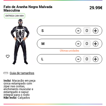
Fato de Aranha Negra Malvada
29.99€
Masculina
ENTREGA 24H/48H
-
+
S
-
+
M
Últimas unidades
-
+
L
Guia de tamanhos
Inclui
: Macacão em peça
única estampado com
zíper nas costas,
enchimento muscular e
estampado e capuz
integral para o rosto
Não inclui
: Calçados