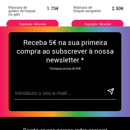
Máscara de
Máscara de
1.75€
2.50€
goleiro de hóquei
hóquei sangrento
no gelo
Esgotado - Me avise
Esgotado - Me avise
Receba
5€ na sua primeira
compra ao subscrever à nossa
newsletter *
*Compras acima de 50€
Divirta-se nas nossas redes sociais!