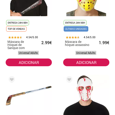
ENTREGA 24H/48H
ENTREGA 24H/48H
TOP DE VENDAS
ÚLTIMAS UNIDADES
4.54/5.00
4.54/5.00
Máscara de
Máscara de
2.99€
1.99€
Hóquei de
hóquei assassino
Sangue com
Machete
Universal Adulto
Universal Adulto
ADICIONAR
ADICIONAR