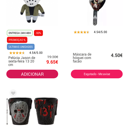
4.54/5.00
ENTREGA 24H/48H
-50%
PROMOÇAO %
ÚLTIMAS UNIDADES
4.54/5.00
Máscara de
4.50€
19.30€
Pelúcia Jason de
hóquei com
sexta-feira 13 20
9.65€
facão
cm
ADICIONAR
Esgotado - Me avise