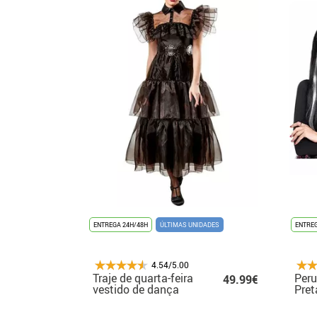
ENTREGA 24H/48H
ÚLTIMAS UNIDADES
ENTREG
4.54/5.00
Traje de quarta-feira
Peru
49.99€
vestido de dança
Pret
preto de luxo para
vári
mulheres