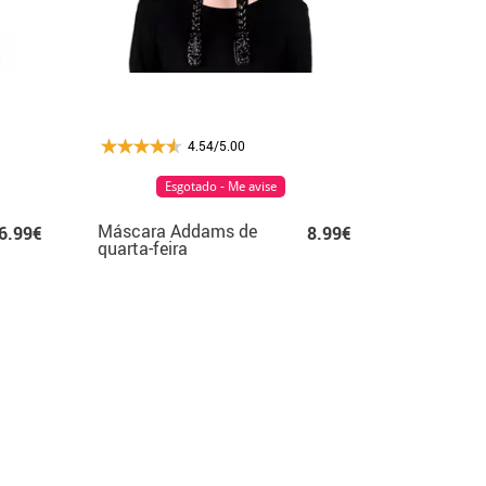
4.54/5.00
Esgotado - Me avise
Máscara Addams de
6.99€
8.99€
quarta-feira