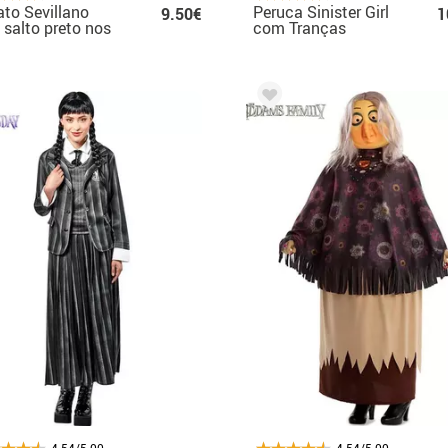
to Sevillano
Peruca Sinister Girl
9.50€
1
salto preto nos
com Tranças
ros de 20 a 41
4.54/5.00
4.54/5.00