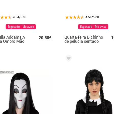
4.54/5.00
4.54/5.00
Esgotado - Me avise
Esgotado - Me avise
ília Addams A
Quarta-feira Bichinho
20.50€
1
sa Ombro Mão
de pelúcia sentado
20 cm