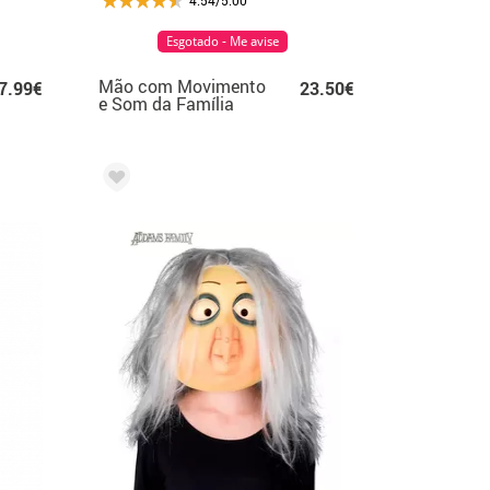
Esgotado - Me avise
Mão com Movimento
7.99€
23.50€
e Som da Família
Dark