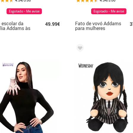
Esgotado - Me avise
Esgotado - Me avise
 escolar da
Fato de vovó Addams
49.99€
3
lia Addams às
para mulheres
tas-feiras para
her