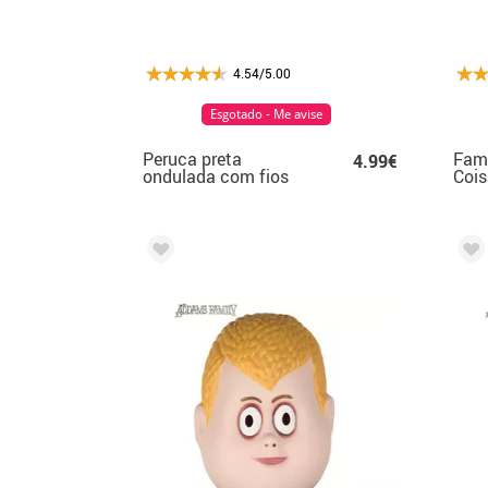
4.54/5.00
Esgotado - Me avise
Peruca preta
Fam
4.99€
ondulada com fios
Coi
brancos