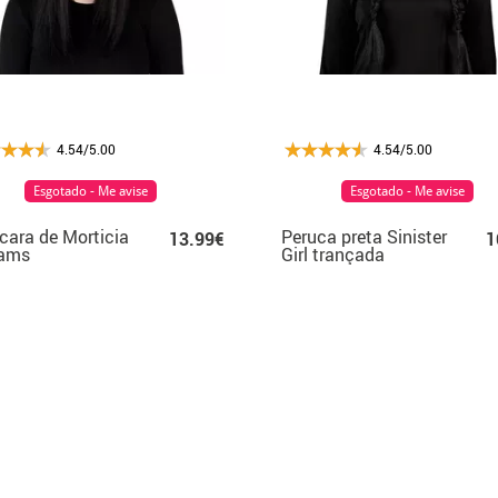
4.54/5.00
4.54/5.00
Esgotado - Me avise
Esgotado - Me avise
ara de Morticia
Peruca preta Sinister
13.99€
1
ams
Girl trançada