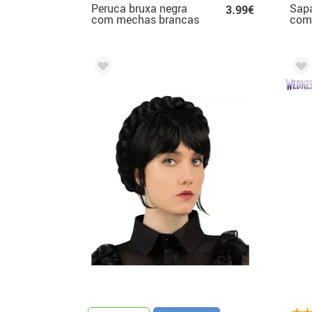
Peruca bruxa negra
Sapa
3.99€
com mechas brancas
com 
Halloween
núme