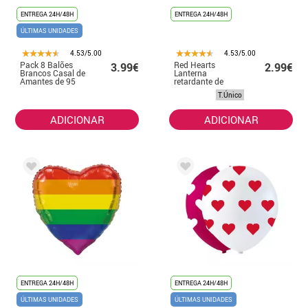
ENTREGA 24H/48H
ENTREGA 24H/48H
ÚLTIMAS UNIDADES
4.53/5.00
4.53/5.00
Pack 8 Balões
Red Hearts
3.99€
2.99€
Brancos Casal de
Lanterna
Amantes de 95
retardante de
cm de perímetro
chamas 36
T.Único
cm/dm
ADICIONAR
ADICIONAR
ENTREGA 24H/48H
ENTREGA 24H/48H
ÚLTIMAS UNIDADES
ÚLTIMAS UNIDADES