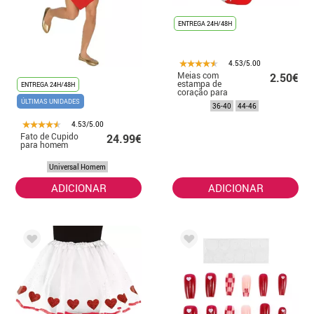
ENTREGA 24H/48H
4.53/5.00
Meias com
2.50€
estampa de
ENTREGA 24H/48H
coração para
adultos
ÚLTIMAS UNIDADES
36-40
44-46
4.53/5.00
Fato de Cupido
24.99€
para homem
Universal Homem
ADICIONAR
ADICIONAR