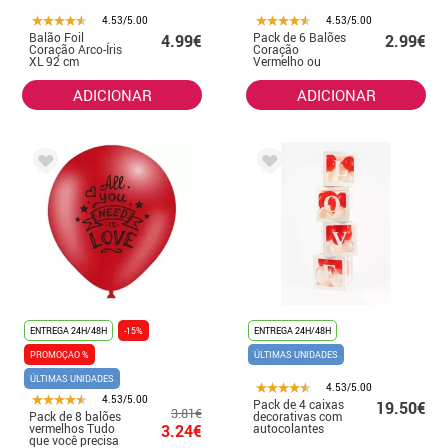
4.53/5.00
4.53/5.00
Balão Foil
Pack de 6 Balões
4.99€
2.99€
Coração Arco-Íris
Coração
XL 92 cm
Vermelho ou
Branco de 25 cm
ADICIONAR
ADICIONAR
ENTREGA 24H/48H
-15%
ENTREGA 24H/48H
PROMOÇAO %
ÚLTIMAS UNIDADES
ÚLTIMAS UNIDADES
4.53/5.00
4.53/5.00
Pack de 4 caixas
19.50€
3.81€
Pack de 8 balões
decorativas com
vermelhos Tudo
3.24€
autocolantes
que você precisa
LOVE e BABY