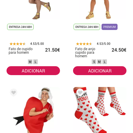
ENTREGA 24H/48H
ENTREGA 24H/48H
PREMIUM
4.53/5.00
4.53/5.00
Fato de cupido
Fato de anjo
21.50€
24.50€
para homem
cupido para
homem
M
L
S
M
L
ADICIONAR
ADICIONAR