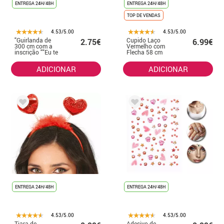
ENTREGA 24H/48H
ENTREGA 24H/48H
TOP DE VENDAS
4.53/5.00
4.53/5.00
"Guirlanda de
Cupido Laço
2.75€
6.99€
300 cm com a
Vermelho com
inscrição ""Eu te
Flecha 58 cm
amo""."
ADICIONAR
ADICIONAR
ENTREGA 24H/48H
ENTREGA 24H/48H
4.53/5.00
4.53/5.00
Tiara de
Adesivo de