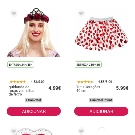
ENTREGA 24H/48H
ENTREGA 24H/48H
4.53/5.00
4.53/5.00
guirlanda de
Tutu Corações
4.99€
5.99€
rosas vermelhas
40 cm
de feltro
T.Universal
Universal Infant
ADICIONAR
ADICIONAR