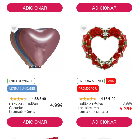
é amor de 95 cm
para encher de
de perímetro
balões
ADICIONAR
ADICIONAR
ENTREGA 24H/48H
ENTREGA 24H/48H
-40%
ÚLTIMAS UNIDADES
PROMOÇAO %
4.53/5.00
4.53/5.00
8.99€
Pack de 6 Balões
Balão de folha
4.99€
Coração
metálica em
5.39€
Cromado Cores
forma de coração
Sortidas 30 cm
com rosas
vermelhas 106
ADICIONAR
ADICIONAR
cm