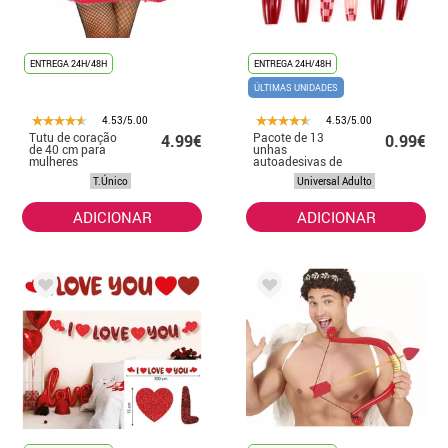
ENTREGA 24H/48H
ENTREGA 24H/48H
ÚLTIMAS UNIDADES
4.53/5.00
4.53/5.00
Tutu de coração
Pacote de 13
4.99€
0.99€
de 40 cm para
unhas
mulheres
autoadesivas de
coração
T.Único
Universal Adulto
ADICIONAR
ADICIONAR