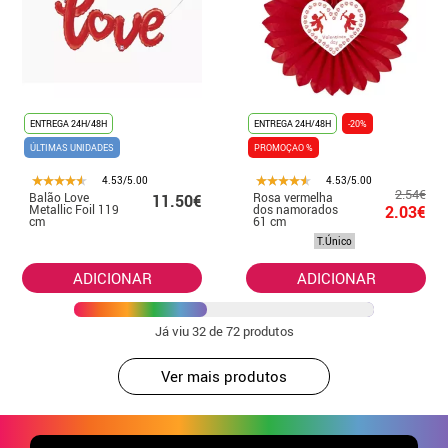
ENTREGA 24H/48H
ENTREGA 24H/48H
-20%
ÚLTIMAS UNIDADES
PROMOÇAO %
4.53/5.00
4.53/5.00
2.54€
Balão Love
Rosa vermelha
11.50€
Metallic Foil 119
dos namorados
2.03€
cm
61 cm
T.Único
ADICIONAR
ADICIONAR
Já viu
32
de 72 produtos
Ver mais produtos