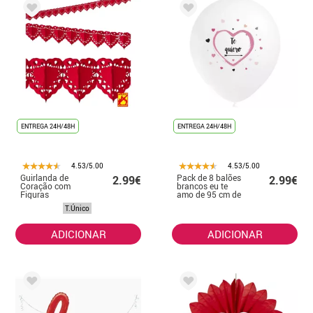
ENTREGA 24H/48H
ENTREGA 24H/48H
4.53/5.00
4.53/5.00
Guirlanda de
Pack de 8 balões
2.99€
2.99€
Coração com
brancos eu te
Figuras
amo de 95 cm de
Retardantes de
perímetro
T.Único
Chamas de 4
metros
ADICIONAR
ADICIONAR