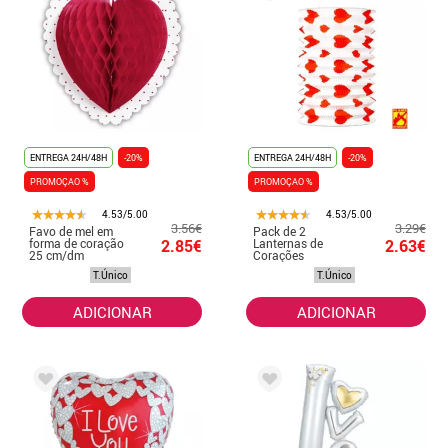
ENTREGA 24H/48H
-20%
ENTREGA 24H/48H
-20%
PROMOÇAO %
PROMOÇAO %
4.53/5.00
4.53/5.00
3.56€
3.29€
Favo de mel em
Pack de 2
forma de coração
2.85€
Lanternas de
2.63€
25 cm/dm
Corações
Vermelhos
T.Único
T.Único
retardantes de
chama 16x28 cm
ADICIONAR
ADICIONAR