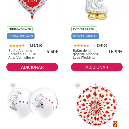
ENTREGA 24H/48H
ENTREGA 24H/48H
ÚLTIMAS UNIDADES
ÚLTIMAS UNIDADES
4.53/5.00
4.53/5.00
Balão Alumínio
Balão de folha
5.50€
16.99€
Coração XL Eu Te
gigante Airloonz
Amo Vermelho e
Love Wedding
Branco 92 cm
73X147 cm
ADICIONAR
ADICIONAR