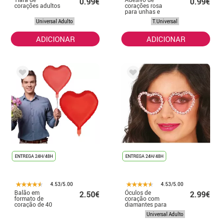
0.99€
0.99€
corações adultos
corações rosa
para unhas e
pele
Universal Adulto
T.Universal
ADICIONAR
ADICIONAR
ENTREGA 24H/48H
ENTREGA 24H/48H
4.53/5.00
4.53/5.00
Balão em
Óculos de
2.50€
2.99€
formato de
coração com
coração de 40
diamantes para
cm
adulto
Universal Adulto