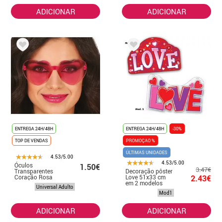
ADICIONAR
ADICIONAR
ENTREGA 24H/48H
ENTREGA 24H/48H
-30%
TOP DE VENDAS
PROMOÇAO %
ÚLTIMAS UNIDADES
4.53/5.00
4.53/5.00
Óculos
1.50€
3.47€
Transparentes
Decoração pôster
Coração Rosa
Love 51x33 cm
2.43€
em 2 modelos
Universal Adulto
Mod1
ADICIONAR
ADICIONAR