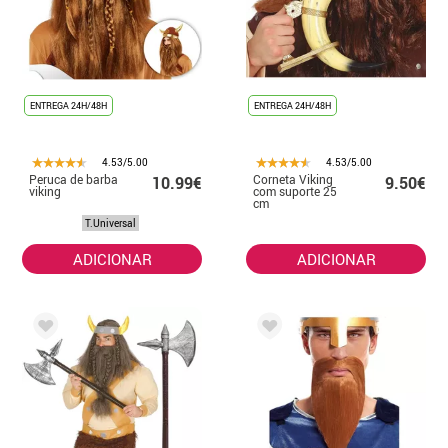
ENTREGA 24H/48H
ENTREGA 24H/48H
4.53/5.00
4.53/5.00
Peruca de barba
Corneta Viking
10.99€
9.50€
viking
com suporte 25
cm
T.Universal
ADICIONAR
ADICIONAR