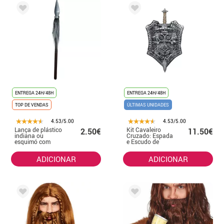
ENTREGA 24H/48H
ENTREGA 24H/48H
TOP DE VENDAS
ÚLTIMAS UNIDADES
4.53/5.00
4.53/5.00
Lança de plástico
Kit Cavaleiro
2.50€
11.50€
indiana ou
Cruzado: Espada
esquimó com
e Escudo de
cabelo, 43 cm
Brinquedo de 46
cm
ADICIONAR
ADICIONAR