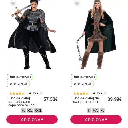
ENTREGA 24H/48H
ENTREGA 24H/48H
TOP DE VENDAS
TOP DE VENDAS
4.53/5.00
4.53/5.00
Fato de viking
Fato de viking de
57.50€
39.99€
prateada com
luxo para mulher
capa para mulher
XL
XXL
XXXL
S
M/L
XL
ADICIONAR
ADICIONAR