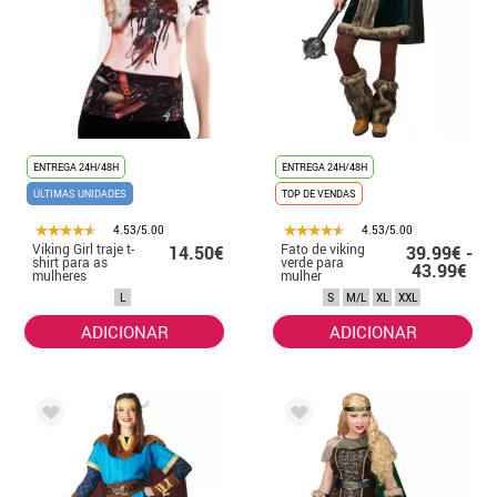
ENTREGA 24H/48H
ENTREGA 24H/48H
ÚLTIMAS UNIDADES
TOP DE VENDAS
4.53/5.00
4.53/5.00
Viking Girl traje t-
Fato de viking
14.50€
39.99€ -
shirt para as
verde para
43.99€
mulheres
mulher
L
S
M/L
XL
XXL
ADICIONAR
ADICIONAR