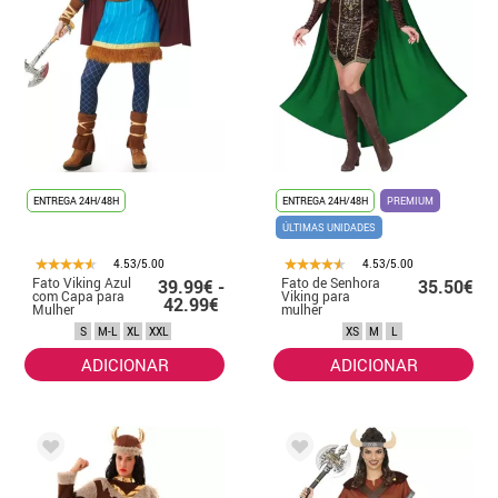
ENTREGA 24H/48H
ENTREGA 24H/48H
PREMIUM
ÚLTIMAS UNIDADES
4.53/5.00
4.53/5.00
Fato Viking Azul
Fato de Senhora
39.99€ -
35.50€
com Capa para
Viking para
42.99€
Mulher
mulher
S
M-L
XL
XXL
XS
M
L
ADICIONAR
ADICIONAR