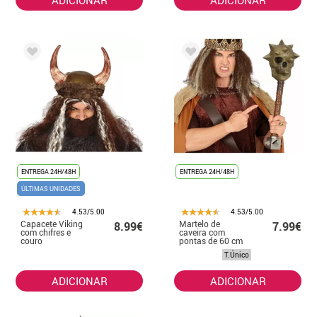
ENTREGA 24H/48H
ENTREGA 24H/48H
ÚLTIMAS UNIDADES
4.53/5.00
4.53/5.00
Capacete Viking
Martelo de
8.99€
7.99€
com chifres e
caveira com
couro
pontas de 60 cm
T.Único
ADICIONAR
ADICIONAR