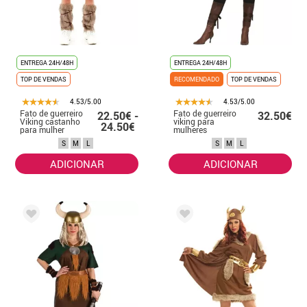
ENTREGA 24H/48H
ENTREGA 24H/48H
TOP DE VENDAS
RECOMENDADO
TOP DE VENDAS
4.53/5.00
4.53/5.00
Fato de guerreiro
Fato de guerreiro
22.50€ -
32.50€
Viking castanho
viking para
24.50€
para mulher
mulheres
S
M
L
S
M
L
ADICIONAR
ADICIONAR