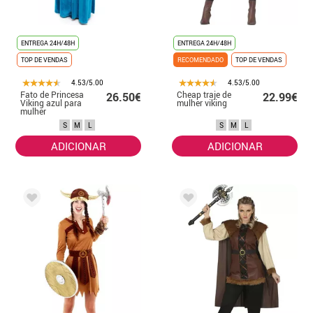
ENTREGA 24H/48H
ENTREGA 24H/48H
TOP DE VENDAS
RECOMENDADO
TOP DE VENDAS
4.53/5.00
4.53/5.00
Fato de Princesa
Cheap traje de
26.50€
22.99€
Viking azul para
mulher viking
mulher
S
M
L
S
M
L
ADICIONAR
ADICIONAR