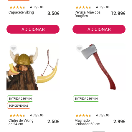
4.53/5.00
4.53/5.00
Capacete viking
Peruca Mãe dos
3.50€
12.99€
Dragões
ADICIONAR
ADICIONAR
ENTREGA 24H/48H
ENTREGA 24H/48H
TOP DE VENDAS
4.53/5.00
4.53/5.00
Chifre de Viking
Machado
2.50€
2.99€
de 24 cm.
Lenhador 60 cm