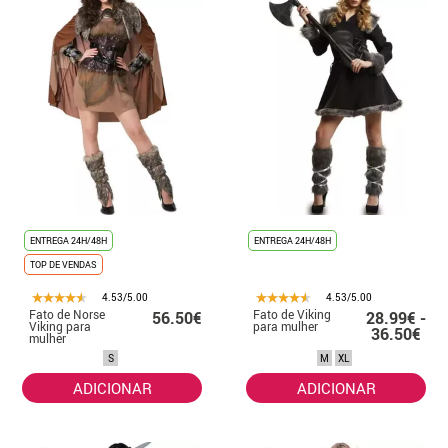
ENTREGA 24H/48H
ENTREGA 24H/48H
TOP DE VENDAS
4.53/5.00
4.53/5.00
Fato de Norse
Fato de Viking
56.50€
28.99€ -
Viking para
para mulher
36.50€
mulher
S
M
XL
ADICIONAR
ADICIONAR