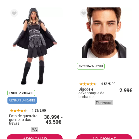
ENTREGA 24H/48H
4.53/5.00
Bigode e
2.99€
cavanhaque de
ENTREGA 24H/48H
barba de
motociclista
ÚLTIMAS UNIDADES
T.Universal
marrom
4.53/5.00
Fato de guerreiro
38.99€ -
guerreiro das
45.50€
trevas
M/L
ADICIONAR
ADICIONAR