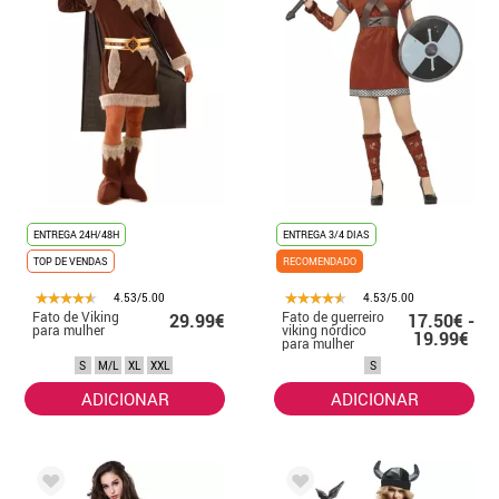
ENTREGA 24H/48H
ENTREGA 3/4 DIAS
TOP DE VENDAS
RECOMENDADO
4.53/5.00
4.53/5.00
Fato de Viking
Fato de guerreiro
29.99€
17.50€ -
para mulher
viking nórdico
19.99€
para mulher
S
M/L
XL
XXL
S
ADICIONAR
ADICIONAR