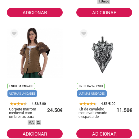
T.Único
ADICIONAR
ADICIONAR
ENTREGA 24H/48H
ENTREGA 24H/48H
ÚLTIMAS UNIDADES
ÚLTIMAS UNIDADES
4.53/5.00
4.53/5.00
Corpete marrom
Kit de cavaleiro
24.50€
11.50€
medieval com
medieval: escudo
ombreiras para
e espada de
mulheres
dragão de
M/L
XL
brinquedo de 61
cm
ADICIONAR
ADICIONAR