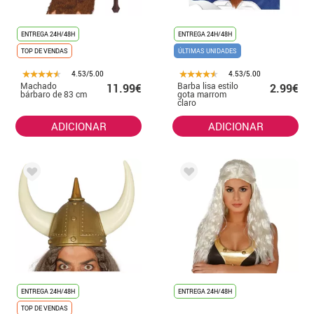
ENTREGA 24H/48H
ENTREGA 24H/48H
TOP DE VENDAS
ÚLTIMAS UNIDADES
4.53/5.00
4.53/5.00
Machado
Barba lisa estilo
11.99€
2.99€
bárbaro de 83 cm
gota marrom
claro
ADICIONAR
ADICIONAR
ENTREGA 24H/48H
ENTREGA 24H/48H
TOP DE VENDAS