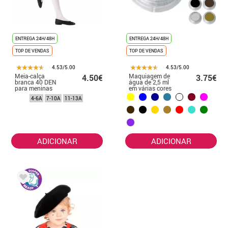
ENTREGA 24H/48H
ENTREGA 24H/48H
TOP DE VENDAS
TOP DE VENDAS
4.53/5.00
4.53/5.00
Meia-calça
Maquiagem de
4.50€
3.75€
branca 40 DEN
água de 2,5 ml
para meninas
em várias cores
4-6A
7-10A
11-13A
ADICIONAR
ADICIONAR