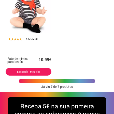
4.53/5.00
Fato de mímica
10.99€
para bebés
Esgotado - Me avise
Já viu
7
de 7 produtos
Receba
5€ na sua primeira
compra ao subscrever à nossa