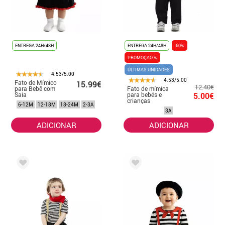
ENTREGA 24H/48H
ENTREGA 24H/48H
-60%
PROMOÇAO %
ÚLTIMAS UNIDADES
4.53/5.00
4.53/5.00
Fato de Mímico
15.99€
12.40€
para Bebê com
Fato de mímica
Saia
para bebés e
5.00€
crianças
6-12M
12-18M
18-24M
2-3A
3A
ADICIONAR
ADICIONAR