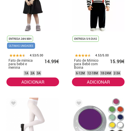
ENTREGA 24H/48H
ENTREGA 5/6 DIAS
ÚLTIMAS UNIDADES
4.53/5.00
4.53/5.00
Fato de mímica
Fato de Mímico
14.99€
15.99€
para bebé e
para Bebê com
menina
Boina
1A
2A
3A
6-12M
12-18M
18-24M
2-3A
ADICIONAR
ADICIONAR