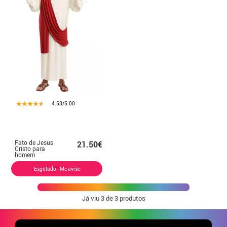
4.53/5.00
Fato de Jesus
21.50€
Cristo para
homem
Esgotado - Me avise
Já viu
3
de 3 produtos