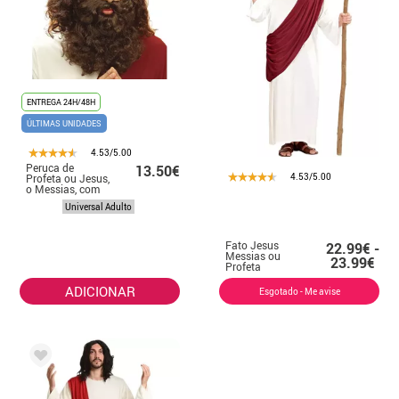
ENTREGA 24H/48H
ÚLTIMAS UNIDADES
4.53/5.00
Peruca de
13.50€
4.53/5.00
Profeta ou Jesus,
o Messias, com
Barba
Universal Adulto
Fato Jesus
22.99€ -
Messias ou
23.99€
Profeta
Masculino com
Bengala
ADICIONAR
Esgotado - Me avise