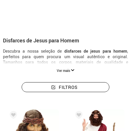
início
Disfarces de Natal para homem
Temática Jesus
Disfarces homem 
Disfarces de Jesus para Homem
Descubra a nossa seleção de
disfarces de jesus para homem
,
perfeitos para quem procura um visual autêntico e original.
Tamanhos para todos os corpos, materiais de qualidade e
acessórios a condizer para completar o disfarce na perfeição.
Ver mais
FILTROS