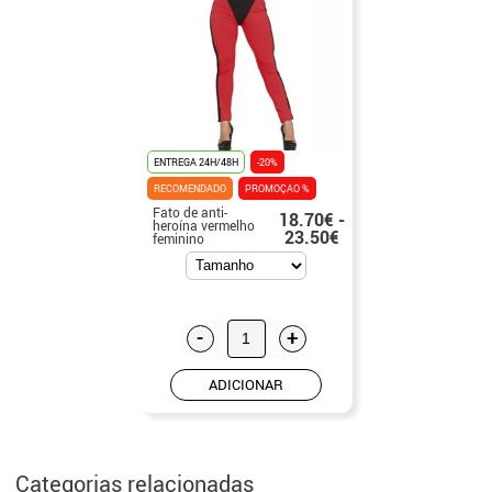
ENTREGA 24H/48H
-20%
RECOMENDADO
PROMOÇAO %
Fato de anti-
18.70€ -
heroína vermelho
23.50€
feminino
-
+
ADICIONAR
Categorias relacionadas