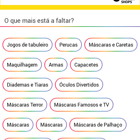
O que mais está a faltar?
Jogos de tabuleiro
Perucas
Máscaras e Caretas
Maquilhagem
Armas
Capacetes
Diademas e Tiaras
Óculos Divertidos
Máscaras Terror
Máscaras Famosos e TV
Máscaras
Máscaras
Máscaras de Palhaço