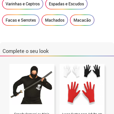
Varinhas e Ceptros
Espadas e Escudos
Facas e Serrotes
Machados
Macacão
Complete o seu look
Espada Samurai ou Ninja
Luvas Curtas para Adulto em