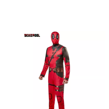
início
Disfarces
Marca Marvel
Deadpool
Fato clássico de Deadpool