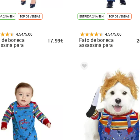
A 24H/48H
TOP DE VENDAS
ENTREGA 24H/48H
TOP DE VENDAS
4.54/5.00
4.54/5.00
 de boneca
Fato de boneca
17.99€
2
ssina para
assassina para
her
homem