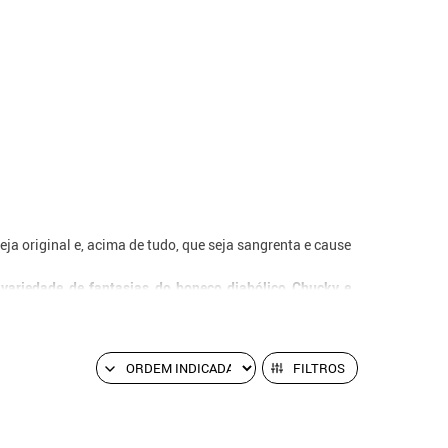
ja original e, acima de tudo, que seja sangrenta e cause
 variedade de fantasias do boneco diabólico Chucky e
oda a festa.
consiga uma de nossas fantasias do Chucky
. Será uma
FILTROS