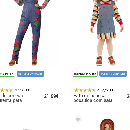
A 24H/48H
ÚLTIMAS UNIDADES
ENTREGA 24H/48H
ÚLTIMAS UNIDADES
4.54/5.00
4.54/5.00
 de boneca
Fato de boneca
21.99€
2
renta para
possuída com saia
her
para menina