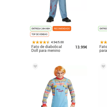
ENTREGA 24H/48H
RECOMENDADO
ENTREG
TOP DE VENDAS
4.54/5.00
Fato de diabolical
Fato
13.99€
Doll para menino
par