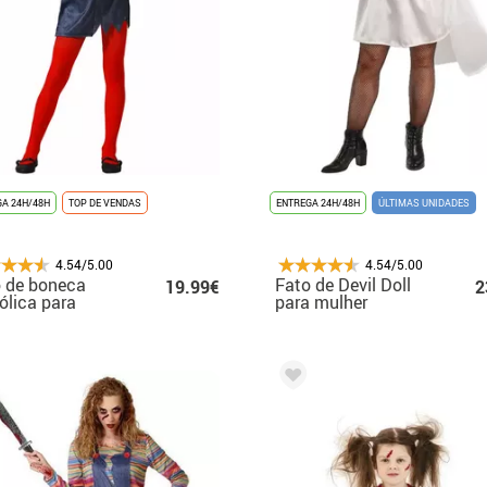
A 24H/48H
TOP DE VENDAS
ENTREGA 24H/48H
ÚLTIMAS UNIDADES
4.54/5.00
4.54/5.00
 de boneca
Fato de Devil Doll
19.99€
2
ólica para
para mulher
inas