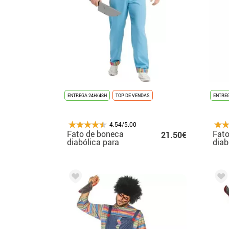
ENTREGA 24H/48H
TOP DE VENDAS
ENTREG
4.54/5.00
Fato de boneca
Fato
21.50€
diabólica para
diab
homem
men