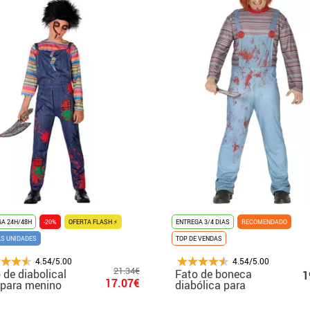
A 24H/48H
-20%
OFERTA FLASH ⚡
ENTREGA 3/4 DIAS
RECOMENDADO
AS UNIDADES
TOP DE VENDAS
4.54/5.00
4.54/5.00
21.34€
 de diabolical
Fato de boneca
1
17.07€
 para menino
diabólica para
homem