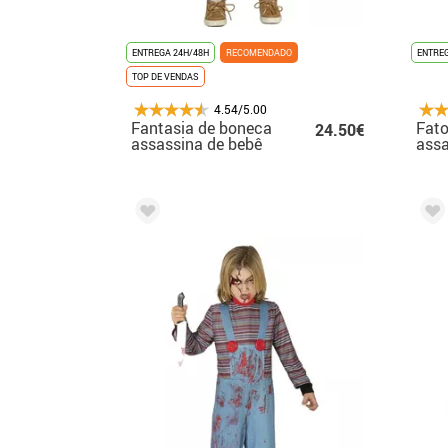
ENTREGA 24H/48H
RECOMENDADO
ENTREG
TOP DE VENDAS
4.54/5.00
Fantasia de boneca
Fato
24.50€
assassina de bebê
assa
mul