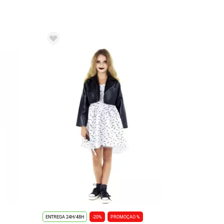
ENTREGA 24H/48H
-20%
PROMOÇAO %