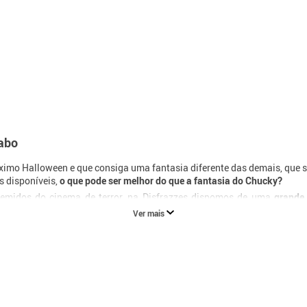
iabo
ximo Halloween e que consiga uma fantasia diferente das demais, que se
s disponíveis,
o que pode ser melhor do que a fantasia do Chucky?
temidos do cinema de terror, na Disfrazzes dispomos de uma
grande
antasia que chamará todas as atenções e será a pessoa mais temida de t
Ver mais
 o Halloween, está perdido e não sabe qual escolher, não pense mais e