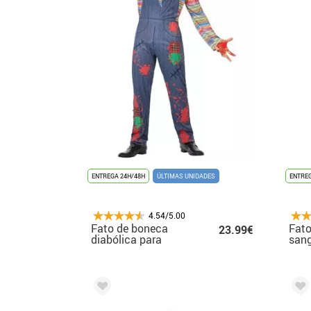
ENTREGA 24H/48H
ÚLTIMAS UNIDADES
ENTREG
4.54/5.00
Fato de boneca
Fato
23.99€
diabólica para
sang
homem
mul