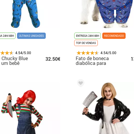
A 24H/48H
ÚLTIMAS UNIDADES
ENTREGA 24H/48H
RECOMENDADO
TOP DE VENDAS
4.54/5.00
4.54/5.00
 Chucky Blue
Fato de boneca
32.50€
1
a um bebê
diabólica para
cachorro