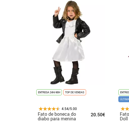
ENTREGA 24H/48H
TOP DE VENDAS
ENTREG
ÚLTIM
4.54/5.00
Fato de boneca do
Fato
20.50€
diabo para menina
Doll