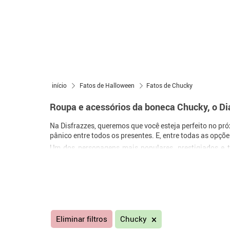
início
Fatos de Halloween
Fatos de Chucky
Roupa e acessórios da boneca Chucky, o D
Na Disfrazzes, queremos que você esteja perfeito no pró
pânico entre todos os presentes. E, entre todas as opçõe
Um dos personagens mais populares, prestigiados e 
acessórios
, que permitirão que você confeccione uma f
Portanto, se você ainda não garantiu sua fantasia para
escolha certeira com a qual você não vai errar.
Eliminar filtros
Chucky