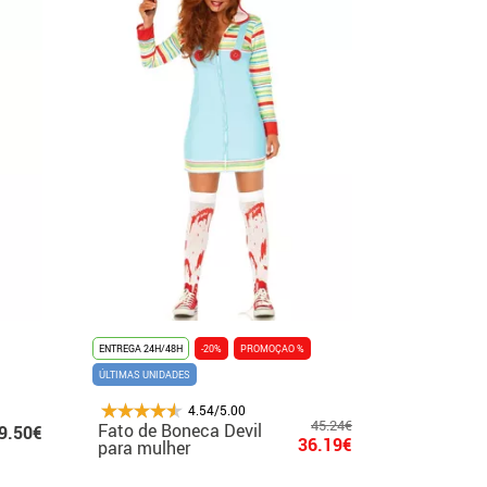
ENTREGA 24H/48H
-20%
PROMOÇAO %
ÚLTIMAS UNIDADES
4.54/5.00
45.24€
Fato de Boneca Devil
9.50€
36.19€
para mulher