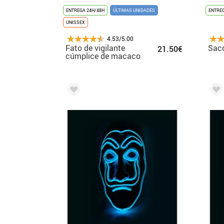
ENTREGA 24H/48H
ÚLTIMAS UNIDADES
ENTREG
UNISSEX
4.53/5.00
Fato de vigilante
Sac
21.50€
cúmplice de macaco
vermelho para adulto