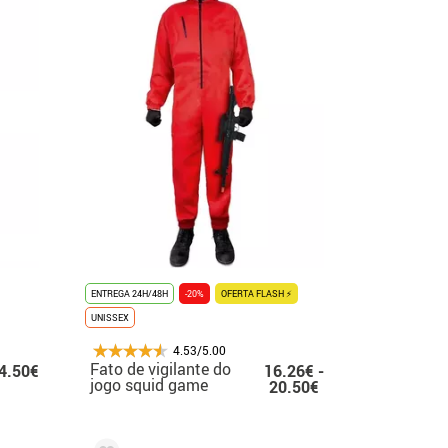
ENTREGA 24H/48H
-20%
OFERTA FLASH ⚡
UNISSEX
4.53/5.00
Fato de vigilante do
4.50€
16.26€ -
jogo squid game
20.50€
infantil