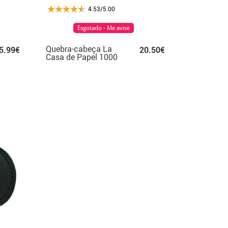
4.53/5.00
Esgotado - Me avise
Quebra-cabeça La
5.99€
20.50€
Casa de Papel 1000
peças máscara