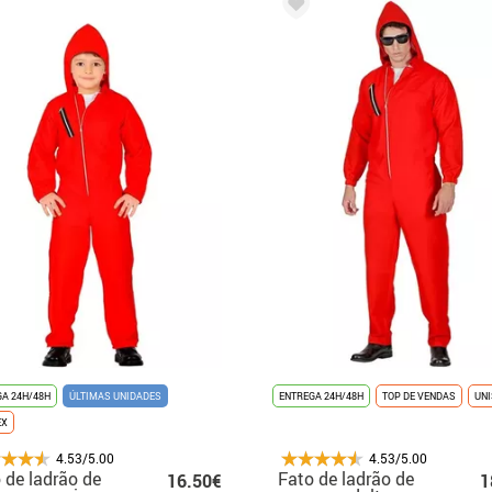
A 24H/48H
ÚLTIMAS UNIDADES
ENTREGA 24H/48H
TOP DE VENDAS
UN
EX
4.53/5.00
4.53/5.00
 de ladrão de
Fato de ladrão de
16.50€
1