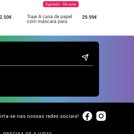
Esgotado - Me avise
Traje A casa de papel
2.50€
29.99€
com máscara para
adultos
irta-se nas nossas redes sociais!
PRECISA DE AJUDA?