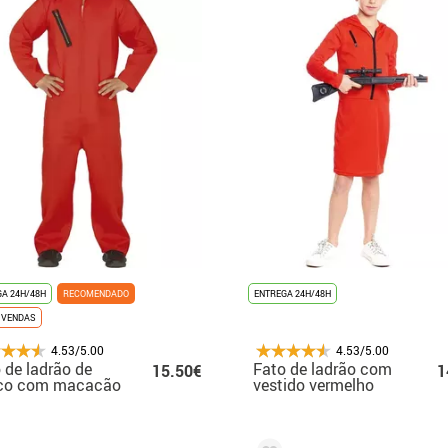
A 24H/48H
RECOMENDADO
ENTREGA 24H/48H
 VENDAS
4.53/5.00
4.53/5.00
 de ladrão de
Fato de ladrão com
15.50€
1
co com macacão
vestido vermelho
elho para
para menina
mem