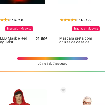
4.53/5.00
4.53/5.00
Esgotado - Me avise
Esgotado - Me avise
 LED Mask e Red
Máscara preta com
21.50€
ey Heist
cruzes de casa de
papel
Já viu
7
de 7 produtos