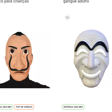
o para crianças
gangue adulto
A 24H/48H
TOP DE VENDAS
ENTREGA 24H/48H