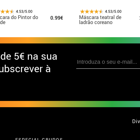
4.53/5.00
4.53/5.00
ara do Pintor do
Máscara teatral de
0.99€
ode
ladrão coreano
Hahoe
 de
5€ na sua
ubscrever à
Div
ESPECIAL GRUPOS