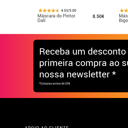
4.53/5.00
Máscara do Pintor
Másc
8.50€
Dalí
Big
Receba
um desconto
primeira compra ao s
nossa newsletter *
*Compras acima de 50€
APOIO AO CLIENTE