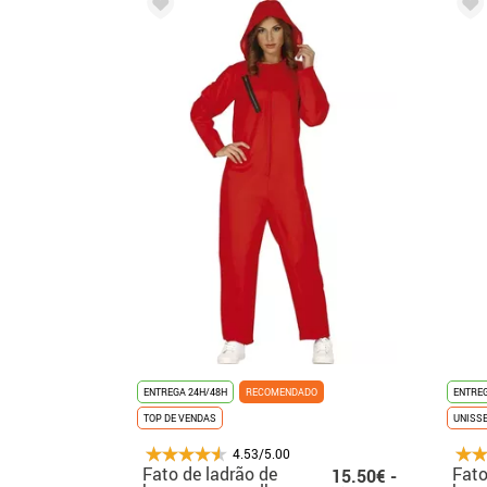
ENTREGA 24H/48H
RECOMENDADO
ENTREG
TOP DE VENDAS
UNISS
4.53/5.00
Fato de ladrão de
Fato
15.50€ -