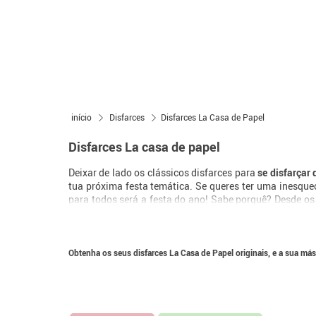
início
Disfarces
Disfarces La Casa de Papel
Disfarces La casa de papel
Deixar de lado os clássicos disfarces para
se disfarçar
tua próxima festa temática. Se queres ter uma inesque
para todos será a festa do ano! Sabe porquê? Desde os
melhores e ninguém quer perdê-las. Se ainda não viu
Esqueça, não sabe o que está a perder, é melhor abrir 
quererem perder.
Obtenha os seus disfarces La Casa de Papel originais, e a sua más
O disfarce da casa de papel que todos proc
A terceira temporada desta série terminou, mas que te
Serna, que interpreta a personagem Palermo. Esta terc
equipa. Nesta temporada o banco espanhol é atingido,