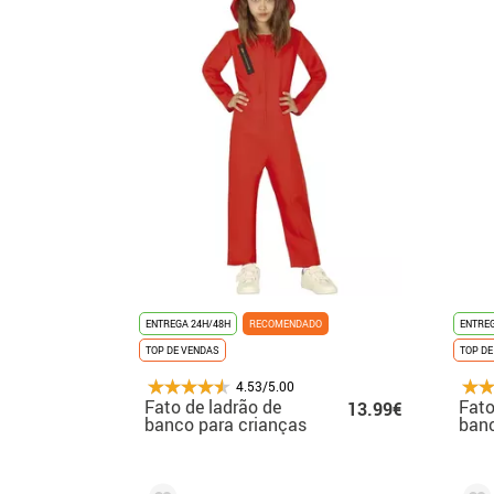
ENTREGA 24H/48H
RECOMENDADO
ENTREG
TOP DE VENDAS
TOP DE
4.53/5.00
Fato de ladrão de
Fato
13.99€
banco para crianças
ban
e adolescentes
verm
ho