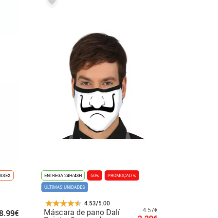
ISSEX
ENTREGA 24H/48H
-50%
PROMOÇAO %
ÚLTIMAS UNIDADES
4.53/5.00
4.57€
Máscara de pano Dalí
8.99€