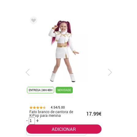
ENTREGA 24H/48H
NOVIDADE
ENTREGA 24
4.54/5.00
Fato branco de cantora de
Fato de f
.99€
17.99€
K-Pop para menina
banhado 
-
+
-
+
ADICIONAR