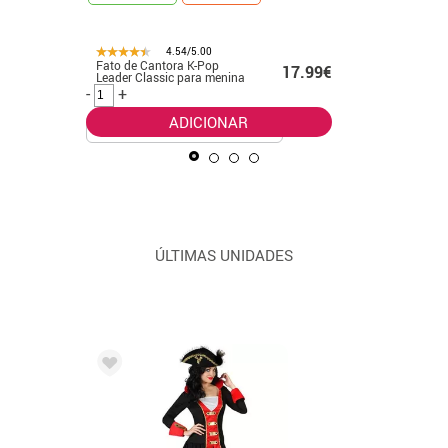
4.54/5.00
Fato de Cantora K-Pop
Fato clás
99€
17.99€
Leader Classic para menina
Pop dour
meninas
-
+
-
+
ADICIONAR
ÚLTIMAS UNIDADES