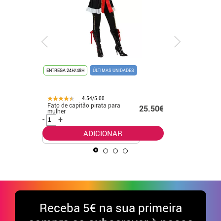
ENTREGA 24H/48H
ÚLTIMAS UNIDADES
ENTREGA 24
4.54/5.00
Fato de capitão pirata para
Fato eleg
.99€
25.50€
mulher
para beb
-
+
-
+
ADICIONAR
Receba
5€ na sua primeira