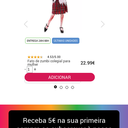
ENTREGA 24H/48H
ÚLTIMAS UNIDADES
ENTREGA 24
UNISSEX
4.53/5.00
Fato de zumbi colegial para
Fato de g
.99€
22.99€
mulher
laranja e
para cria
-
+
-
+
ADICIONAR
Receba
5€ na sua primeira