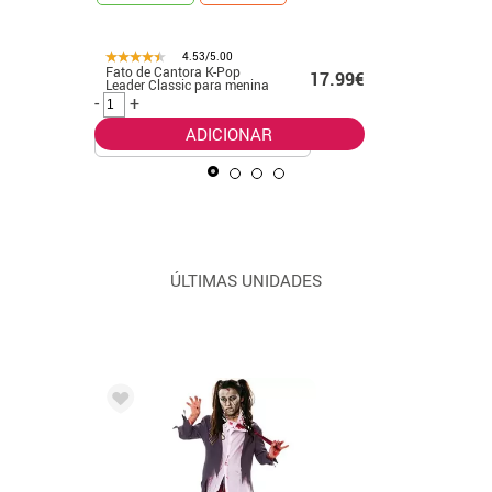
4.53/5.00
Fato de Cantora K-Pop
Fato de p
99€
17.99€
Leader Classic para menina
verde pa
-
+
-
+
ADICIONAR
ÚLTIMAS UNIDADES