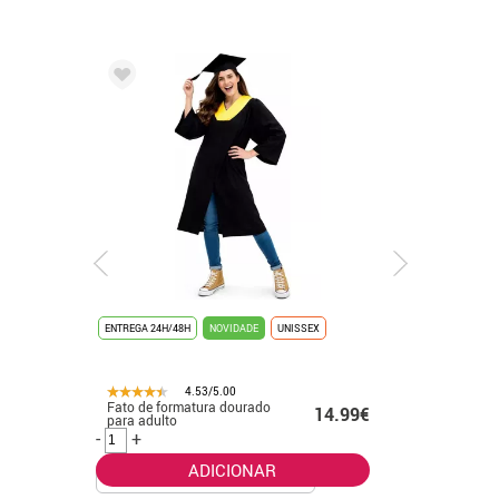
ENTREGA 24H/48H
NOVIDADE
UNISSEX
ENTREGA 24
4.53/5.00
Fato de formatura dourado
Fato de f
.99€
14.99€
para adulto
banhado 
-
+
-
+
ADICIONAR